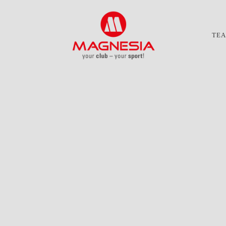
TE
r Anspruch: gesundes 
ness