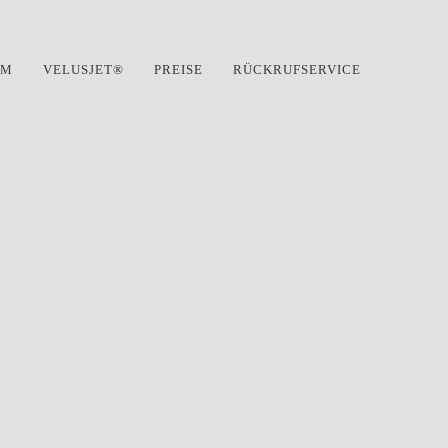
AM
VELUSJET®
PREISE
RÜCKRUFSERVICE
Training