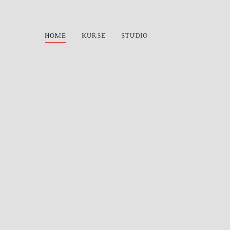
HOME
KURSE
STUDIO
Unse
chfigur, mehr Fit
ainingskonzept