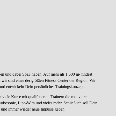
1.500m² F
 Ziele
den und dabei Spaß haben. Auf mehr als 1.500 m² findest
wir sind eines der größten Fitness-Center der Region. Wir
und entwickeln Dein persönliches Trainingskonzept.
 viele Kurse mit qualifizierten Trainern die motivieren.
rbosonic, Lipo-Wira und vieles mehr. Schließlich soll Dein
n und immer wieder neue Impulse geben.